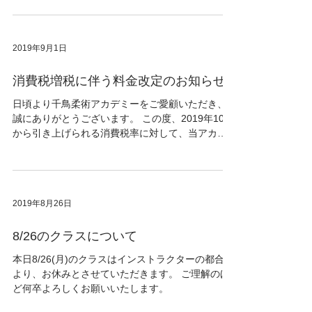
Thank you...
2019年9月1日
消費税増税に伴う料金改定のお知らせ
日頃より千鳥柔術アカデミーをご愛顧いただき、
誠にありがとうございます。 この度、2019年10月
から引き上げられる消費税率に対して、当アカデ
ミーにおける消費税の取り扱いについて、下記の
通り対応させていただくこととなりました。 1．変
更内容 現行：税抜料金＋消費税８％...
2019年8月26日
8/26のクラスについて
本日8/26(月)のクラスはインストラクターの都合に
より、お休みとさせていただきます。 ご理解のほ
ど何卒よろしくお願いいたします。