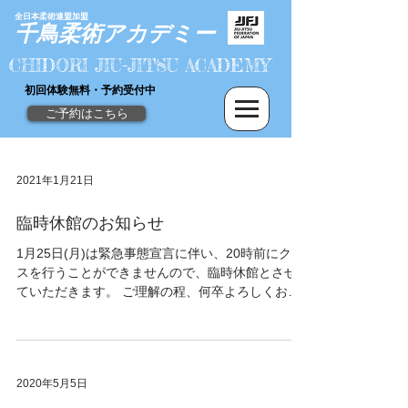
全日本柔術連盟加盟
​千鳥柔術
アカデミー
CHIDORI JIU-JITSU ACADEMY
初回体験無料・予約受付中
ご予約はこちら
2021年1月21日
臨時休館のお知らせ
1月25日(月)は緊急事態宣言に伴い、20時前にクラ
スを行うことができませんので、臨時休館とさせ
ていただきます。 ご理解の程、何卒よろしくお願
い申し上げます。
2020年5月5日