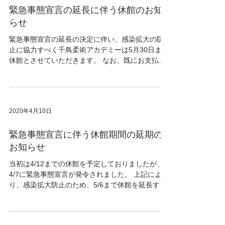
緊急事態宣言の延長に伴う休館のお知
らせ
緊急事態宣言の延長の決定に伴い、感染拡大の防
止に協力すべく千鳥柔術アカデミーは5月30日まで
休館とさせていただきます。 なお、既にお支払い
いただいている月会費（4月、5月分）につきまし
ては再開後、充当または返金対応とさせていただ
きます。...
2020年4月10日
緊急事態宣言に伴う休館期間の延期の
お知らせ
当初は4/12までの休館を予定しておりましたが、
4/7に緊急事態宣言が発令されました。 上記によ
り、感染拡大防止のため、5/6まで休館を延長する
ことといたしました。 会員の皆様にはご迷惑をお
かけいたしますが、ご理解賜りますよう何卒よろ
しくお願い申し上げます。