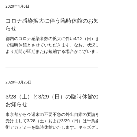
2020年4月6日
コロナ感染拡大に伴う臨時休館のお知
らせ
都内のコロナ感染者数の拡大に伴い4/12（日）ま
で臨時休館とさせていただきます。なお、状況に
より期間が延期または短縮する場合がございま
す。ご不便をおかけしいたしますが、ご理解のほ
ど何卒よろしくお願い申し上げます。
2020年3月26日
3/28（土）と3/29（日）の臨時休館の
お知らせ
東京都から今週末の不要不急の外出自粛の要請を
受けまして3/28（土）および3/29（日）は千鳥柔
術アカデミーを臨時休館いたします。キッズグラ
ス、大人クラスともに練習はお休みとなります。